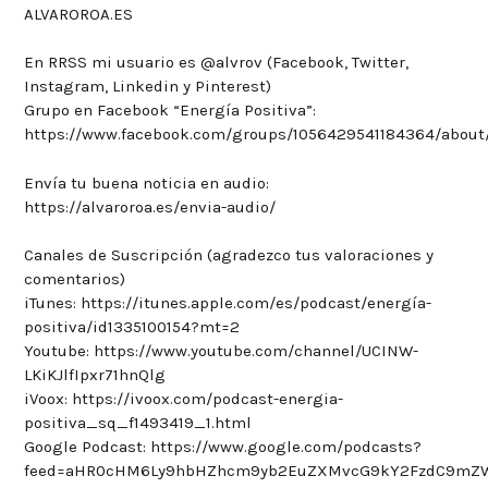
ALVAROROA.ES
En RRSS mi usuario es @alvrov (Facebook, Twitter,
Instagram, Linkedin y Pinterest)
Grupo en Facebook “Energía Positiva”:
https://www.facebook.com/groups/1056429541184364/about
Envía tu buena noticia en audio:
https://alvaroroa.es/envia-audio/
Canales de Suscripción (agradezco tus valoraciones y
comentarios)
iTunes: https://itunes.apple.com/es/podcast/energía-
positiva/id1335100154?mt=2
Youtube: https://www.youtube.com/channel/UCINW-
LKiKJlfIpxr71hnQlg
iVoox: https://ivoox.com/podcast-energia-
positiva_sq_f1493419_1.html
Google Podcast: https://www.google.com/podcasts?
feed=aHR0cHM6Ly9hbHZhcm9yb2EuZXMvcG9kY2FzdC9mZ