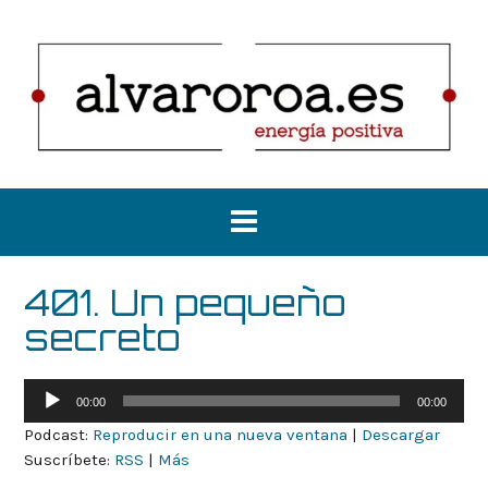
Saltar
al
contenido
401. Un pequeño
secreto
Reproductor
00:00
00:00
de
Podcast:
Reproducir en una nueva ventana
|
Descargar
audio
Suscríbete:
RSS
|
Más