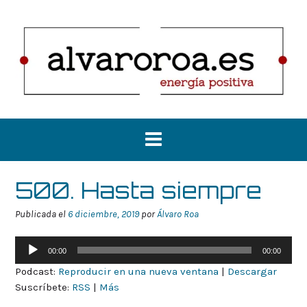
Saltar
al
contenido
500. Hasta siempre
Publicada el
6 diciembre, 2019
por
Álvaro Roa
Reproductor
00:00
00:00
de
Podcast:
Reproducir en una nueva ventana
|
Descargar
audio
Suscríbete:
RSS
|
Más