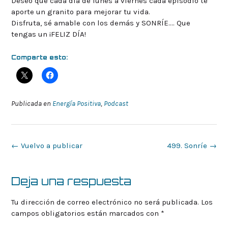
Deseo que cada día de lunes a viernes cada episodio te
aporte un granito para mejorar tu vida.
Disfruta, sé amable con los demás y SONRÍE…. Que
tengas un ¡FELIZ DÍA!
Comparte esto:
Publicada en
Energía Positiva
,
Podcast
Navegación
←
Vuelvo a publicar
499. Sonríe
→
de
la
entrada
Deja una respuesta
Tu dirección de correo electrónico no será publicada.
Los
campos obligatorios están marcados con
*