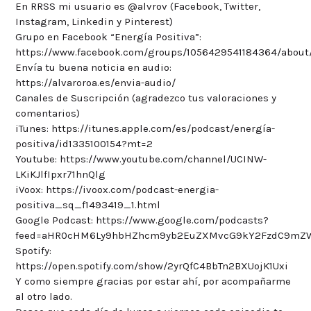
En RRSS mi usuario es @alvrov (Facebook, Twitter,
Instagram, Linkedin y Pinterest)
Grupo en Facebook “Energía Positiva”:
https://www.facebook.com/groups/1056429541184364/about
Envía tu buena noticia en audio:
https://alvaroroa.es/envia-audio/
Canales de Suscripción (agradezco tus valoraciones y
comentarios)
iTunes: https://itunes.apple.com/es/podcast/energía-
positiva/id1335100154?mt=2
Youtube: https://www.youtube.com/channel/UCINW-
LKiKJlfIpxr71hnQlg
iVoox: https://ivoox.com/podcast-energia-
positiva_sq_f1493419_1.html
Google Podcast: https://www.google.com/podcasts?
feed=aHR0cHM6Ly9hbHZhcm9yb2EuZXMvcG9kY2FzdC9mZ
Spotify:
https://open.spotify.com/show/2yrQfC4BbTn2BXUojK1Uxi
Y como siempre gracias por estar ahí, por acompañarme
al otro lado.