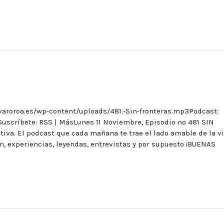
varoroa.es/wp-content/uploads/481.-Sin-fronteras.mp3Podcast:
uscríbete: RSS | MásLunes 11 Noviembre, Episodio nº 481 SIN
va. El podcast que cada mañana te trae el lado amable de la v
ón, experiencias, leyendas, entrevistas y por supuesto ¡BUENAS