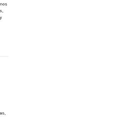
enos
s,
y
as,