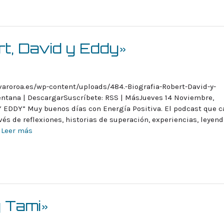
rt, David y Eddy»
varoroa.es/wp-content/uploads/484.-Biografia-Robert-David-y-
ntana | DescargarSuscríbete: RSS | MásJueves 14 Noviembre,
 EDDY” Muy buenos días con Energía Positiva. El podcast que c
vés de reflexiones, historias de superación, experiencias, leyend
!
Leer más
 Tami»