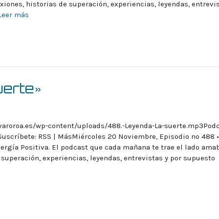
exiones, historias de superación, experiencias, leyendas, entrevi
Leer más
uerte»
lvaroroa.es/wp-content/uploads/488.-Leyenda-La-suerte.mp3Podc
uscríbete: RSS | MásMiércoles 20 Noviembre, Episodio nº 488 •
rgía Positiva. El podcast que cada mañana te trae el lado ama
e superación, experiencias, leyendas, entrevistas y por supuesto