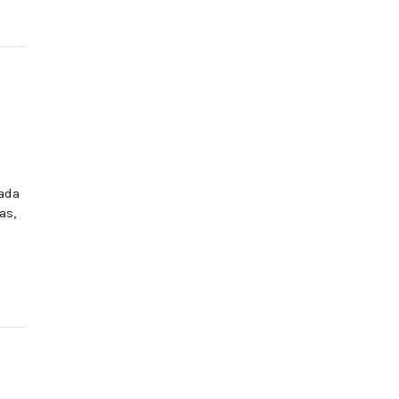
ada
as,