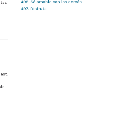
498. Sé amable con los demás
stas
497. Disfruta
ast:
ble