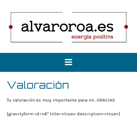
Saltar
al
contenido
Valoración
Tu valoración es muy importante para mi. GRACIAS
[gravityform id=»6″ title=»true» description=»true»]