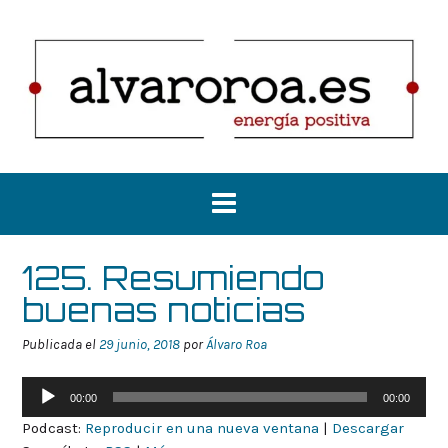
Saltar
al
contenido
125. Resumiendo
buenas noticias
Publicada el
29 junio, 2018
por
Álvaro Roa
Reproductor
00:00
00:00
de
Podcast:
Reproducir en una nueva ventana
|
Descargar
audio