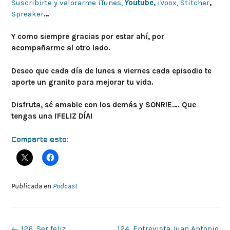
Suscribirte y valorarme iTunes,
Youtube,
iVoox,
Stitcher
,
Spreaker
…
Y como siempre gracias por estar ahí, por
acompañarme al otro lado.
Deseo que cada día de lunes a viernes cada episodio te
aporte un granito para mejorar tu vida.
Disfruta, sé amable con los demás y SONRIE…. Que
tengas una ¡FELIZ DÍA!
Comparte esto:
Publicada en
Podcast
Navegación
←
126. Ser feliz
124. Entrevista Juan Antonio