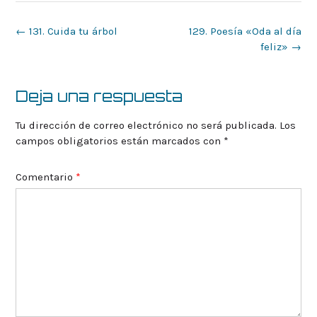
Navegación
←
131. Cuida tu árbol
129. Poesía «Oda al día
de
feliz»
→
la
entrada
Deja una respuesta
Tu dirección de correo electrónico no será publicada.
Los
campos obligatorios están marcados con
*
Comentario
*