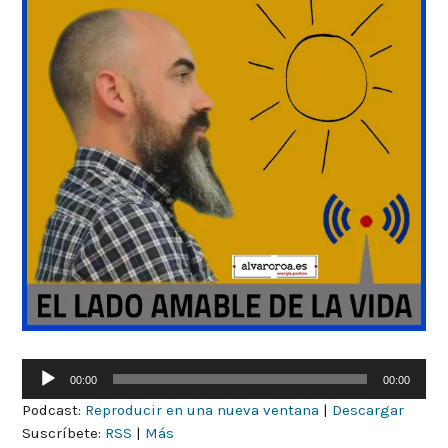
Reproductor
00:00
00:00
de
Podcast:
Reproducir en una nueva ventana
|
Descargar
audio
Suscríbete:
RSS
|
Más