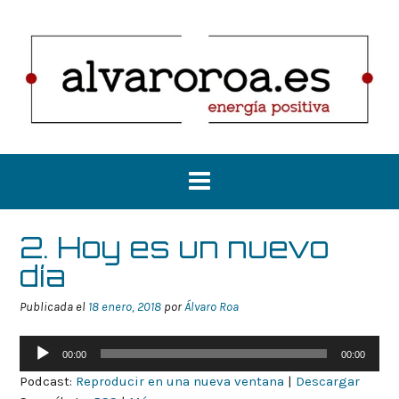
Saltar
al
contenido
2. Hoy es un nuevo
día
Publicada el
18 enero, 2018
por
Álvaro Roa
Reproductor
00:00
00:00
de
Podcast:
Reproducir en una nueva ventana
|
Descargar
audio