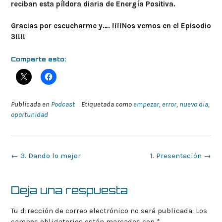
reciban esta píldora diaria de Energía Positiva.
Gracias por escucharme y…. ¡¡¡¡Nos vemos en el Episodio
3!!!!
Comparte esto:
Publicada en
Podcast
Etiquetada como
empezar
,
error
,
nuevo dia
,
oportunidad
Navegación
←
3. Dando lo mejor
1. Presentación
→
de
la
entrada
Deja una respuesta
Tu dirección de correo electrónico no será publicada.
Los
campos obligatorios están marcados con
*