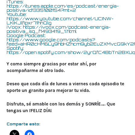
iTunes:
https://itunes.apple.com/es/podcast/energía-
positiva/id1335100154?mt=2
Youtube:
https://www.youtube.com/channel/UCINW-
LKiKJlfIpxr71hnQlg
iVoox:
https://ivoox.com/podcast-energia-
positiva_sq_f1493419_1.html
Google Podcast:
https://www.google.com/podcasts?
feed=aHR0cHM6Ly9hbHZhcm9yb2EuZXMvcG9k
Spotify:
https://open.spotify.com/show/2yrQfC4BbTn2BXUo
Y como siempre gracias por estar ahí, por
acompañarme al otro lado.
Deseo que cada día de lunes a viernes cada episodio te
aporte un granito para mejorar tu vida.
Disfruta, sé amable con los demás y SONRÍE…. Que
tengas un ¡FELIZ DÍA!
Comparte esto: