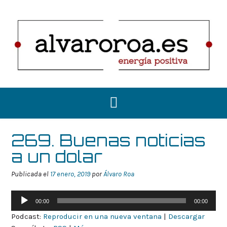
Saltar
al
contenido
269. Buenas noticias
a un dolar
Publicada el
17 enero, 2019
por
Álvaro Roa
Reproductor
00:00
00:00
de
Podcast:
Reproducir en una nueva ventana
|
Descargar
audio