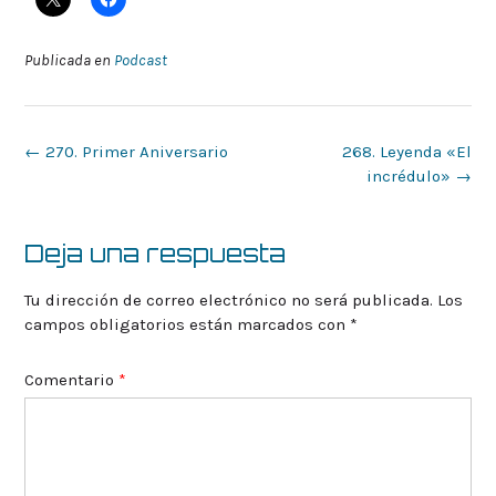
Publicada en
Podcast
Navegación
←
270. Primer Aniversario
268. Leyenda «El
de
incrédulo»
→
la
entrada
Deja una respuesta
Tu dirección de correo electrónico no será publicada.
Los
campos obligatorios están marcados con
*
Comentario
*