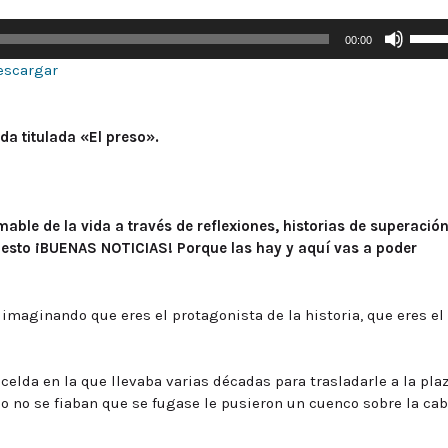
Utiliz
00:00
las
escargar
tecla
de
flech
da titulada «El preso».
arriba
para
aumen
o
able de la vida a través de reflexiones, historias de superación
dismi
puesto ¡BUENAS NOTICIAS! Porque las hay y aquí vas a poder
el
volum
imaginando que eres el protagonista de la historia, que eres el
elda en la que llevaba varias décadas para trasladarle a la pla
o no se fiaban que se fugase le pusieron un cuenco sobre la ca