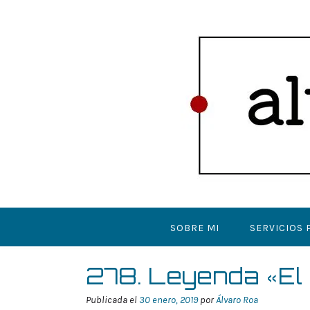
Saltar
al
contenido
SOBRE MI
SERVICIOS 
278. Leyenda «El
Publicada el
30 enero, 2019
por
Álvaro Roa