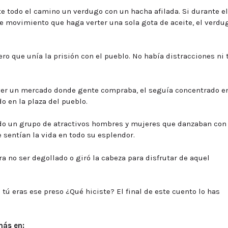
e todo el camino un verdugo con un hacha afilada. Si durante el
e movimiento que haga verter una sola gota de aceite, el verdu
ro que unía la prisión con el pueblo. No había distracciones ni 
 ver un mercado donde gente compraba, el seguía concentrado e
o en la plaza del pueblo.
ado un grupo de atractivos hombres y mujeres que danzaban con
e sentían la vida en todo su esplendor.
a no ser degollado o giró la cabeza para disfrutar de aquel
 tú eras ese preso ¿Qué hiciste? El final de este cuento lo has
más en: