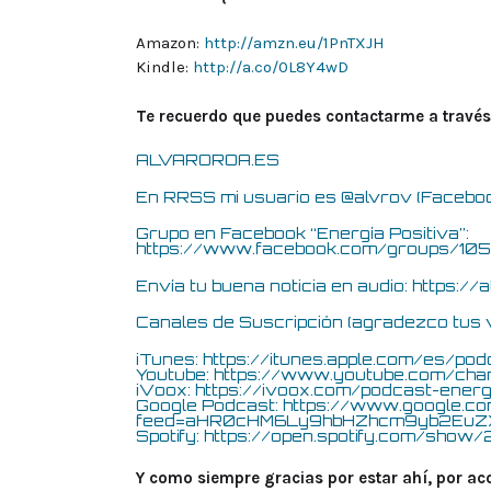
Amazon:
http://amzn.eu/1PnTXJH
Kindle:
http://a.co/0L8Y4wD
Te recuerdo que puedes contactarme a través
ALVAROROA.ES
En RRSS mi usuario es @alvrov (Facebook,
Grupo en Facebook “Energía Positiva”:
https://www.facebook.com/groups/10
Envía tu buena noticia en audio:
https://
Canales de Suscripción (agradezco tus 
iTunes:
https://itunes.apple.com/es/po
Youtube:
https://www.youtube.com/chan
iVoox:
https://ivoox.com/podcast-energ
Google Podcast:
https://www.google.c
feed=aHR0cHM6Ly9hbHZhcm9yb2E
Spotify:
https://open.spotify.com/sho
Y como siempre gracias por estar ahí, por a