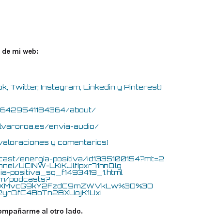
 de mi web:
 Twitter, Instagram, Linkedin y Pinterest)
56429541184364/about/
alvaroroa.es/envia-audio/
valoraciones y comentarios)
dcast/energía-positiva/id1335100154?mt=2
nel/UCINW-LKiKJlfIpxr71hnQlg
ia-positiva_sq_f1493419_1.html
om/podcasts?
uZXMvcG9kY2FzdC9mZWVkLw%3D%3D
w/2yrQfC4BbTn2BXUojK1Uxi
compañarme al otro lado.