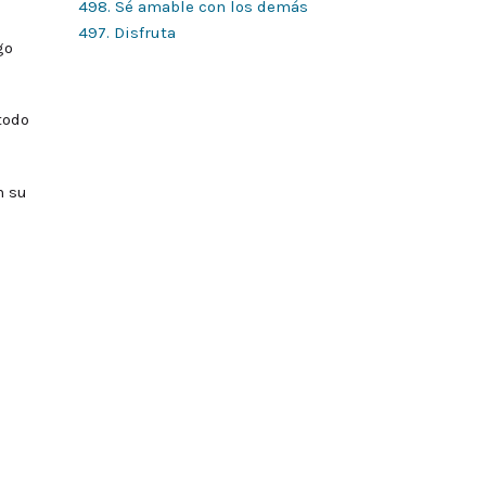
498. Sé amable con los demás
497. Disfruta
go
todo
n su