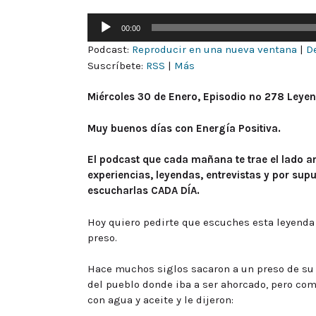
Reproductor
00:00
de
Podcast:
Reproducir en una nueva ventana
|
D
audio
Suscríbete:
RSS
|
Más
Miércoles 30 de Enero, Episodio nº 278 Leyen
Muy buenos días con Energía Positiva.
El podcast que cada mañana te trae el lado am
experiencias, leyendas, entrevistas y por su
escucharlas CADA DÍA.
Hoy quiero pedirte que escuches esta leyenda 
preso.
Hace muchos siglos sacaron a un preso de su c
del pueblo donde iba a ser ahorcado, pero com
con agua y aceite y le dijeron: