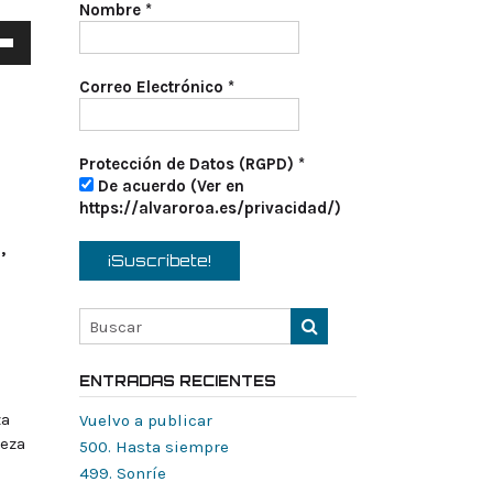
Nombre
*
a
s
Correo Electrónico
*
a
/abajo
Protección de Datos (RGPD)
*
De acuerdo (Ver en
tar
https://alvaroroa.es/privacidad/)
,
nuir
en.
ENTRADAS RECIENTES
za
Vuelvo a publicar
beza
500. Hasta siempre
499. Sonríe