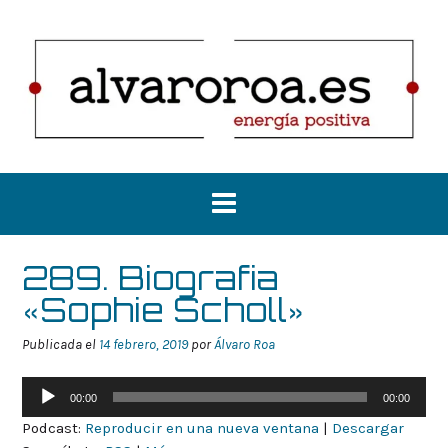
Saltar
al
contenido
289. Biografia
«Sophie Scholl»
Publicada el
14 febrero, 2019
por
Álvaro Roa
Reproductor
00:00
00:00
de
Podcast:
Reproducir en una nueva ventana
|
Descargar
audio