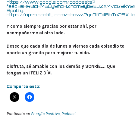
https://www.google.com/podcasts?
feed=aHR0cHM6Ly9hbHZhcm9yb2EuZXMvcG9k
Spotify:
https://open.spotify.com/show/2yrQfC4BbTn2BXUo
Y como siempre gracias por estar ahí, por
acompañarme al otro lado.
Deseo que cada día de lunes a viernes cada episodio te
aporte un granito para mejorar tu vida.
Disfruta, sé amable con los demás y SONRÍE…. Que
tengas un ¡FELIZ DÍA!
Comparte esto:
Publicada en
Energía Positiva
,
Podcast