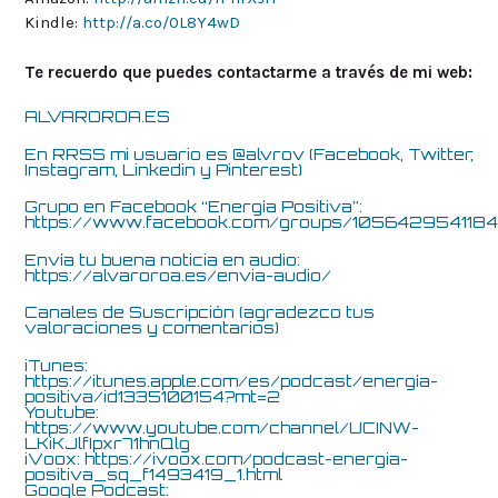
Kindle:
http://a.co/0L8Y4wD
Te recuerdo que puedes contactarme a través de mi web:
ALVAROROA.ES
En RRSS mi usuario es @alvrov (Facebook, Twitter,
Instagram, Linkedin y Pinterest)
Grupo en Facebook “Energía Positiva”:
https://www.facebook.com/groups/105642954118
Envía tu buena noticia en audio:
https://alvaroroa.es/envia-audio/
Canales de Suscripción (agradezco tus
valoraciones y comentarios)
iTunes:
https://itunes.apple.com/es/podcast/energía-
positiva/id1335100154?mt=2
Youtube:
https://www.youtube.com/channel/UCINW-
LKiKJlfIpxr71hnQlg
iVoox:
https://ivoox.com/podcast-energia-
positiva_sq_f1493419_1.html
Google Podcast: