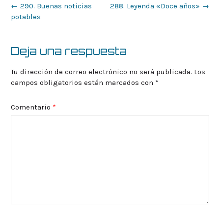
Navegación
←
290. Buenas noticias
288. Leyenda «Doce años»
→
de
potables
la
entrada
Deja una respuesta
Tu dirección de correo electrónico no será publicada.
Los
campos obligatorios están marcados con
*
Comentario
*