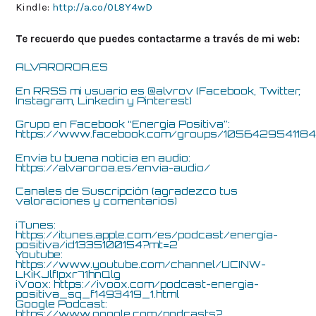
Kindle:
http://a.co/0L8Y4wD
Te recuerdo que puedes contactarme a través de mi web:
ALVAROROA.ES
En RRSS mi usuario es @alvrov (Facebook, Twitter,
Instagram, Linkedin y Pinterest)
Grupo en Facebook “Energía Positiva”:
https://www.facebook.com/groups/105642954118
Envía tu buena noticia en audio:
https://alvaroroa.es/envia-audio/
Canales de Suscripción (agradezco tus
valoraciones y comentarios)
iTunes:
https://itunes.apple.com/es/podcast/energía-
positiva/id1335100154?mt=2
Youtube:
https://www.youtube.com/channel/UCINW-
LKiKJlfIpxr71hnQlg
iVoox:
https://ivoox.com/podcast-energia-
positiva_sq_f1493419_1.html
Google Podcast:
https://www.google.com/podcasts?