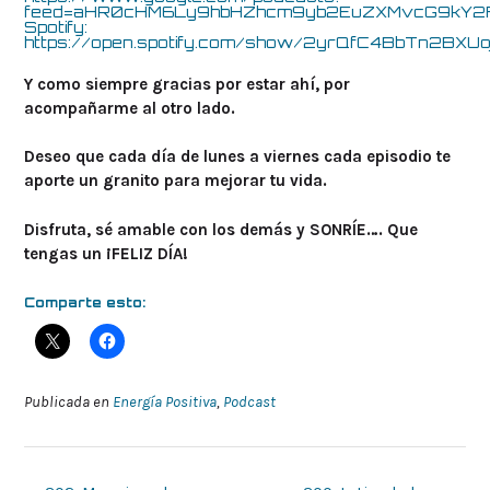
feed=aHR0cHM6Ly9hbHZhcm9yb2EuZXMvcG9k
Spotify:
https://open.spotify.com/show/2yrQfC4BbTn2BXUo
Y como siempre gracias por estar ahí, por
acompañarme al otro lado.
Deseo que cada día de lunes a viernes cada episodio te
aporte un granito para mejorar tu vida.
Disfruta, sé amable con los demás y SONRÍE…. Que
tengas un ¡FELIZ DÍA!
Comparte esto:
Publicada en
Energía Positiva
,
Podcast