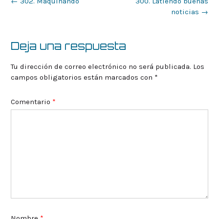
Navegación
←
302. Maquinando
300. Latiendo buenas
de
noticias
→
la
entrada
Deja una respuesta
Tu dirección de correo electrónico no será publicada.
Los
campos obligatorios están marcados con
*
Comentario
*
Nombre
*