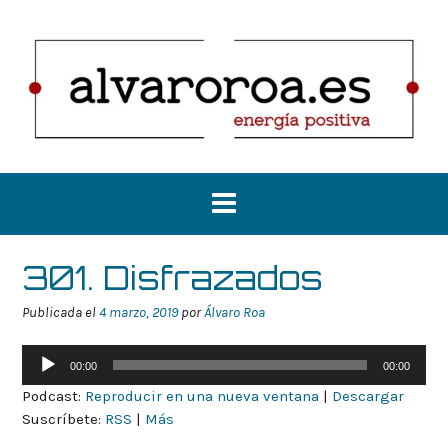
Saltar
al
contenido
301. Disfrazados
Publicada el
4 marzo, 2019
por
Álvaro Roa
Reproductor
00:00
00:00
de
Podcast:
Reproducir en una nueva ventana
|
Descargar
audio
Suscríbete:
RSS
|
Más