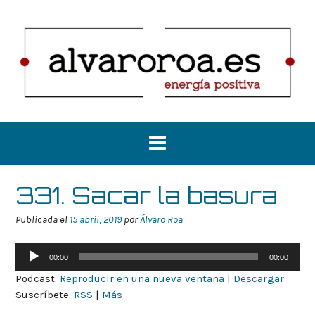
Saltar
al
contenido
331. Sacar la basura
Publicada el
15 abril, 2019
por
Álvaro Roa
Reproductor
00:00
00:00
de
Podcast:
Reproducir en una nueva ventana
|
Descargar
audio
Suscríbete:
RSS
|
Más