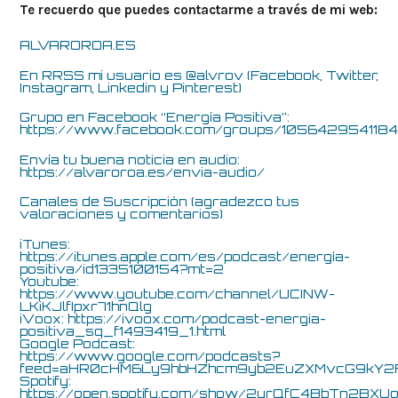
Te recuerdo que puedes contactarme a través de mi web:
ALVAROROA.ES
En RRSS mi usuario es @alvrov (Facebook, Twitter,
Instagram, Linkedin y Pinterest)
Grupo en Facebook “Energía Positiva”:
https://www.facebook.com/groups/105642954118
Envía tu buena noticia en audio:
https://alvaroroa.es/envia-audio/
Canales de Suscripción (agradezco tus
valoraciones y comentarios)
iTunes:
https://itunes.apple.com/es/podcast/energía-
positiva/id1335100154?mt=2
Youtube:
https://www.youtube.com/channel/UCINW-
LKiKJlfIpxr71hnQlg
iVoox:
https://ivoox.com/podcast-energia-
positiva_sq_f1493419_1.html
Google Podcast:
https://www.google.com/podcasts?
feed=aHR0cHM6Ly9hbHZhcm9yb2EuZXMvcG9k
Spotify:
https://open.spotify.com/show/2yrQfC4BbTn2BXUo