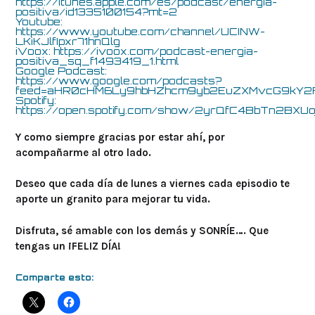
https://itunes.apple.com/es/podcast/energía-
positiva/id1335100154?mt=2
Youtube:
https://www.youtube.com/channel/UCINW-
LKiKJlfIpxr71hnQlg
iVoox:
https://ivoox.com/podcast-energia-
positiva_sq_f1493419_1.html
Google Podcast:
https://www.google.com/podcasts?
feed=aHR0cHM6Ly9hbHZhcm9yb2EuZXMvcG9k
Spotify:
https://open.spotify.com/show/2yrQfC4BbTn2BXUo
Y como siempre gracias por estar ahí, por
acompañarme al otro lado.
Deseo que cada día de lunes a viernes cada episodio te
aporte un granito para mejorar tu vida.
Disfruta, sé amable con los demás y SONRÍE…. Que
tengas un ¡FELIZ DÍA!
Comparte esto: