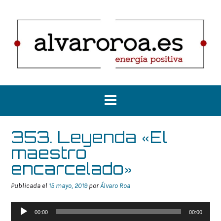
Saltar
al
contenido
353. Leyenda «El
maestro
encarcelado»
Publicada el
15 mayo, 2019
por
Álvaro Roa
Reproductor
00:00
00:00
de