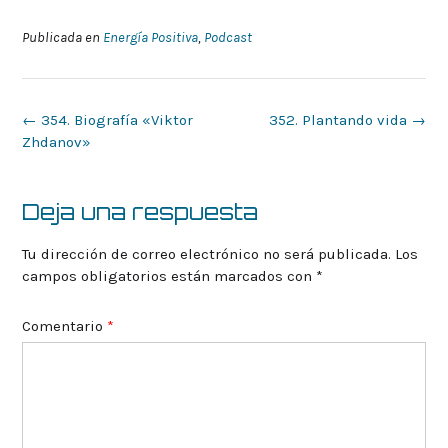
Publicada en
Energía Positiva
,
Podcast
Navegación
←
354. Biografía «Viktor
352. Plantando vida
→
de
Zhdanov»
la
entrada
Deja una respuesta
Tu dirección de correo electrónico no será publicada.
Los
campos obligatorios están marcados con
*
Comentario
*