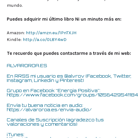
mundo.
Puedes adquirir mi último libro Ni un minuto más en:
Amazon:
http://amzn.eu/1PnTXJH
Kindle:
http://a.co/0L8Y4wD
Te recuerdo que puedes contactarme a través de mi web:
ALVAROROA.ES
En RRSS mi usuario es @alvrov (Facebook, Twitter,
Instagram, Linkedin y Pinterest)
Grupo en Facebook “Energía Positiva”:
https://www.facebook.com/groups/105642954118
Envía tu buena noticia en audio:
https://alvaroroa.es/envia-audio/
Canales de Suscripción (agradezco tus
valoraciones y comentarios)
iTunes: