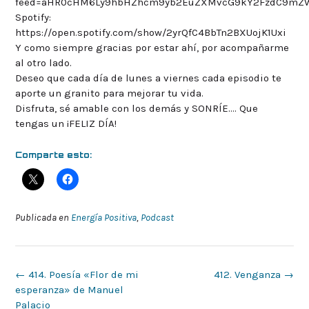
feed=aHR0cHM6Ly9hbHZhcm9yb2EuZXMvcG9kY2FzdC9mZ
Spotify:
https://open.spotify.com/show/2yrQfC4BbTn2BXUojK1Uxi
Y como siempre gracias por estar ahí, por acompañarme
al otro lado.
Deseo que cada día de lunes a viernes cada episodio te
aporte un granito para mejorar tu vida.
Disfruta, sé amable con los demás y SONRÍE…. Que
tengas un ¡FELIZ DÍA!
Comparte esto:
Publicada en
Energía Positiva
,
Podcast
Navegación
←
414. Poesía «Flor de mi
412. Venganza
→
de
esperanza» de Manuel
la
Palacio