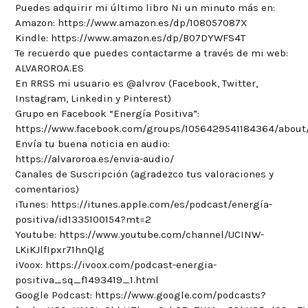
Puedes adquirir mi último libro Ni un minuto más en:
Amazon: https://www.amazon.es/dp/108057087X
Kindle: https://www.amazon.es/dp/B07DYWFS4T
Te recuerdo que puedes contactarme a través de mi web:
ALVAROROA.ES
En RRSS mi usuario es @alvrov (Facebook, Twitter,
Instagram, Linkedin y Pinterest)
Grupo en Facebook “Energía Positiva”:
https://www.facebook.com/groups/1056429541184364/about
Envía tu buena noticia en audio:
https://alvaroroa.es/envia-audio/
Canales de Suscripción (agradezco tus valoraciones y
comentarios)
iTunes: https://itunes.apple.com/es/podcast/energía-
positiva/id1335100154?mt=2
Youtube: https://www.youtube.com/channel/UCINW-
LKiKJlfIpxr71hnQlg
iVoox: https://ivoox.com/podcast-energia-
positiva_sq_f1493419_1.html
Google Podcast: https://www.google.com/podcasts?