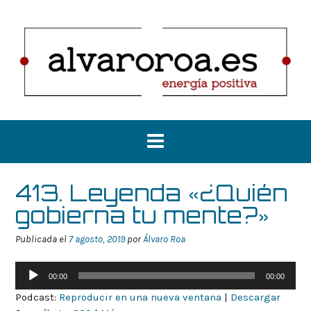
Saltar
al
contenido
413. Leyenda «¿Quién
gobierna tu mente?»
Publicada el
7 agosto, 2019
por
Álvaro Roa
Reproductor
00:00
00:00
de
Podcast:
Reproducir en una nueva ventana
|
Descargar
audio