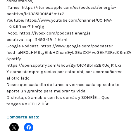
comentarios)
iTunes: https://itunes.apple.com/es/podcast/energía-
positiva/id1335100154?mt=2
Youtube: https://www.youtube.com/channel/UCINW-
LKiKJlfIpxr71hnQlg
iVoox: https://ivoox.com/podcast-energia-
positiva_sq_f1493419_1.html
Google Podcast: https://www.google.com/podcasts?
feed=aHR0cHM6Ly9hbHZhcm9yb2EuZXMvcG9kY2FzdC9mZ
Spotify:
https://open.spotify.com/show/2yrQfC4BbTn2BXUojK1Uxi
Y como siempre gracias por estar ahí, por acompañarme
al otro lado.
Deseo que cada día de lunes a viernes cada episodio te
aporte un granito para mejorar tu vida.
Disfruta, sé amable con los demás y SONRÍE…. Que
tengas un ¡FELIZ DÍA!
Comparte esto: