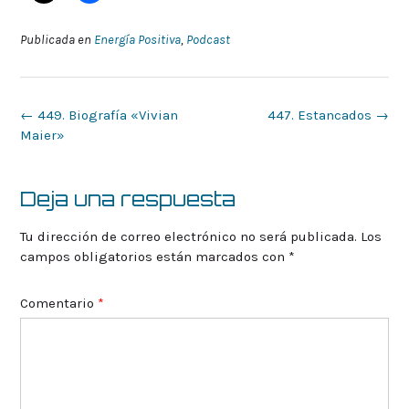
Publicada en
Energía Positiva
,
Podcast
Navegación
←
449. Biografía «Vivian
447. Estancados
→
de
Maier»
la
entrada
Deja una respuesta
Tu dirección de correo electrónico no será publicada.
Los
campos obligatorios están marcados con
*
Comentario
*