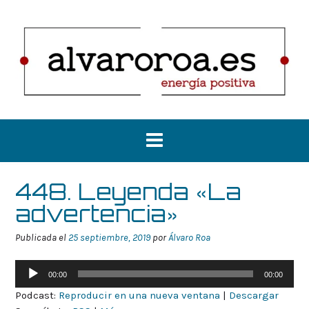
Saltar
al
contenido
448. Leyenda «La
advertencia»
Publicada el
25 septiembre, 2019
por
Álvaro Roa
Reproductor
00:00
00:00
de
Podcast:
Reproducir en una nueva ventana
|
Descargar
audio