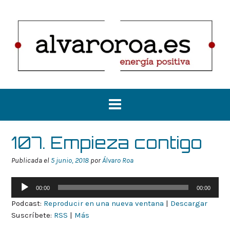
Saltar
al
contenido
107. Empieza contigo
Publicada el
5 junio, 2018
por
Álvaro Roa
Reproductor
00:00
00:00
de
Podcast:
Reproducir en una nueva ventana
|
Descargar
audio
Suscríbete:
RSS
|
Más