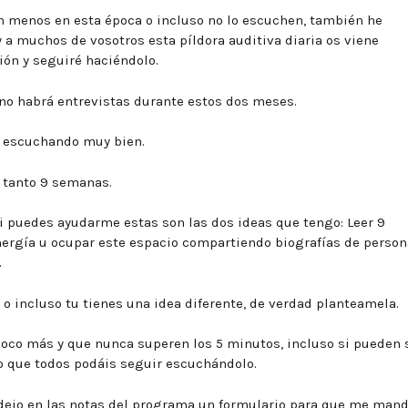
n menos en esta época o incluso no lo escuchen, también he
a muchos de vosotros esta píldora auditiva diaria os viene
ión y seguiré haciéndolo.
 no habrá entrevistas durante estos dos meses.
án escuchando muy bien.
o tanto 9 semanas.
si puedes ayudarme estas son las dos ideas que tengo: Leer 9
nergía u ocupar este espacio compartiendo biografías de perso
.
o incluso tu tienes una idea diferente, de verdad planteamela.
poco más y que nunca superen los 5 minutos, incluso si pueden 
to que todos podáis seguir escuchándolo.
, dejo en las notas del programa un formulario para que me man