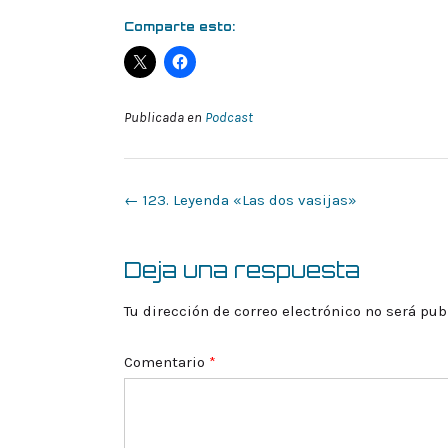
Comparte esto:
Publicada en
Podcast
Navegación
←
123. Leyenda «Las dos vasijas»
de
la
entrada
Deja una respuesta
Tu dirección de correo electrónico no será pub
Comentario
*