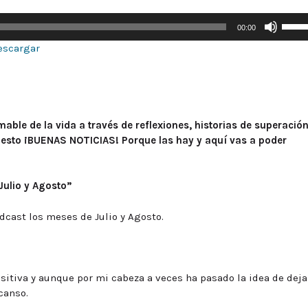
Utiliz
00:00
las
escargar
tecla
de
flech
arriba
para
able de la vida a través de reflexiones, historias de superación
aumen
puesto ¡BUENAS NOTICIAS! Porque las hay y aquí vas a poder
o
dismi
el
Julio y Agosto”
volum
dcast los meses de Julio y Agosto.
itiva y aunque por mi cabeza a veces ha pasado la idea de deja
canso.