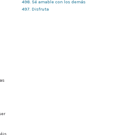
498. Sé amable con los demás
497. Disfruta
nas
ser
déis