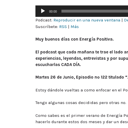
Reproductor
00:00
de
Podcast:
Reproducir en una nueva ventana
|
D
audio
Suscríbete:
RSS
|
Más
Muy buenos días con Energía Positiva.
El podcast que cada mañana te trae el lado am
experiencias, leyendas, entrevistas y por su
escucharlas CADA DÍA.
Martes 26 de Junio, Episodio nº 122 titulado “
Estoy dándole vueltas a como enfocar en el Po
Tengo algunas cosas decididas pero otras no.
Como sabes es el primer verano de Energía Pos
hacerlo durante estos dos meses y dar un des