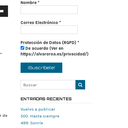
Nombre
*
a
s
Correo Electrónico
*
a
/abajo
Protección de Datos (RGPD)
*
De acuerdo (Ver en
,
tar
https://alvaroroa.es/privacidad/)
nuir
en.
ENTRADAS RECIENTES
Vuelvo a publicar
r de
500. Hasta siempre
499. Sonríe