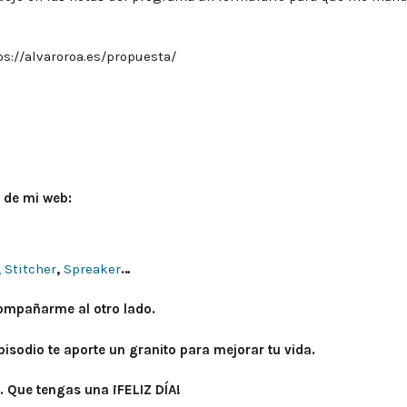
ps://alvaroroa.es/propuesta/
 de mi web:
,
Stitcher
,
Spreaker
…
compañarme al otro lado.
isodio te aporte un granito para mejorar tu vida.
. Que tengas una ¡FELIZ DÍA!