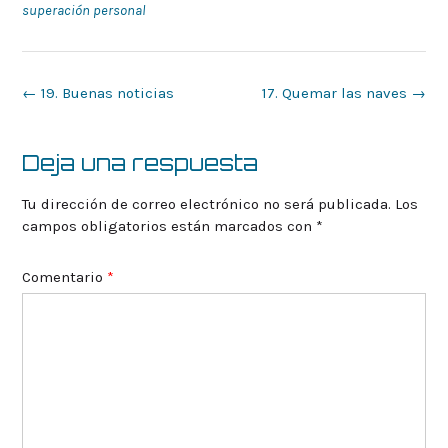
superación personal
Navegación
←
19. Buenas noticias
17. Quemar las naves
→
de
la
entrada
Deja una respuesta
Tu dirección de correo electrónico no será publicada.
Los
campos obligatorios están marcados con
*
Comentario
*