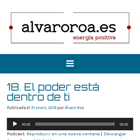
Saltar
al
contenido
18. El poder está
dentro de ti
Publicada el
31 enero, 2018
por
Álvaro Roa
Reproductor
00:00
00:00
de
Podcast:
Reproducir en una nueva ventana
|
Descargar
audio