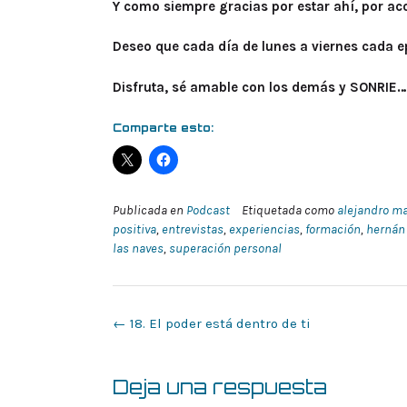
Y como siempre gracias por estar ahí, por a
Deseo que cada día de lunes a viernes cada ep
Disfruta, sé amable con los demás y SONRIE…
Comparte esto:
Publicada en
Podcast
Etiquetada como
alejandro m
positiva
,
entrevistas
,
experiencias
,
formación
,
hernán
las naves
,
superación personal
Navegación
←
18. El poder está dentro de ti
de
la
entrada
Deja una respuesta