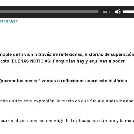
Utiliz
00:00
las
escargar
tecla
de
flech
arriba
para
able de la vida a través de reflexiones, historias de superación
aumen
puesto ¡BUENAS NOTICIAS! Porque las hay y aquí vas a poder
o
dismi
el
 Quemar las naves ” vamos a reflexionar sobre esta histórica
volum
án Cortés esta expresión, lo cierto es que fue Alejandro Magno
ocurrió al ver como su enemigo lo triplicaba en número y la mor