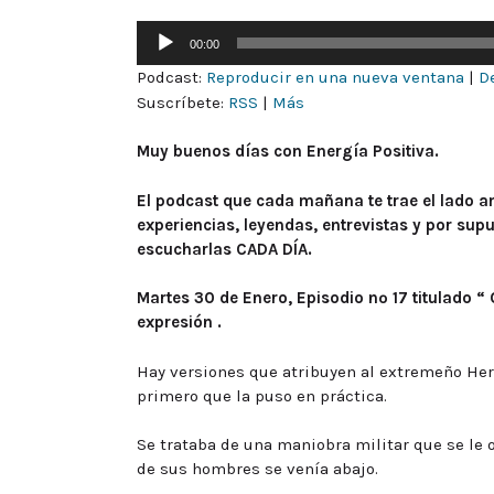
Reproductor
00:00
de
Podcast:
Reproducir en una nueva ventana
|
D
audio
Suscríbete:
RSS
|
Más
Muy buenos días con Energía Positiva.
El podcast que cada mañana te trae el lado am
experiencias, leyendas, entrevistas y por su
escucharlas CADA DÍA.
Martes 30 de Enero, Episodio nº 17 titulado “
expresión .
Hay versiones que atribuyen al extremeño Hern
primero que la puso en práctica.
Se trataba de una maniobra militar que se le 
de sus hombres se venía abajo.