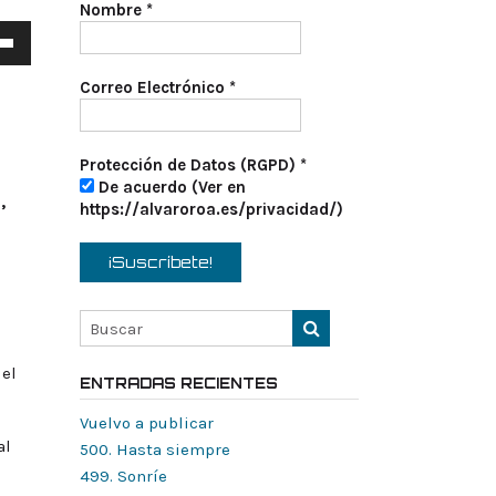
Nombre
*
a
s
Correo Electrónico
*
a
/abajo
Protección de Datos (RGPD)
*
De acuerdo (Ver en
,
tar
https://alvaroroa.es/privacidad/)
nuir
en.
 el
ENTRADAS RECIENTES
Vuelvo a publicar
al
500. Hasta siempre
499. Sonríe