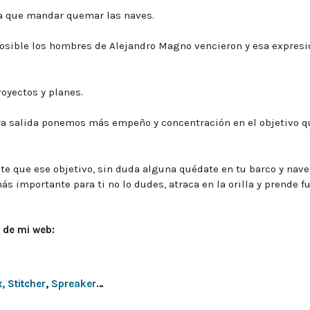
sa que mandar quemar las naves.
 posible los hombres de Alejandro Magno vencieron y esa expresi
royectos y planes.
a salida ponemos más empeño y concentración en el objetivo q
te que ese objetivo, sin duda alguna quédate en tu barco y nav
más importante para ti no lo dudes, atraca en la orilla y prende f
 de mi web:
x,
Stitcher
,
Spreaker
…