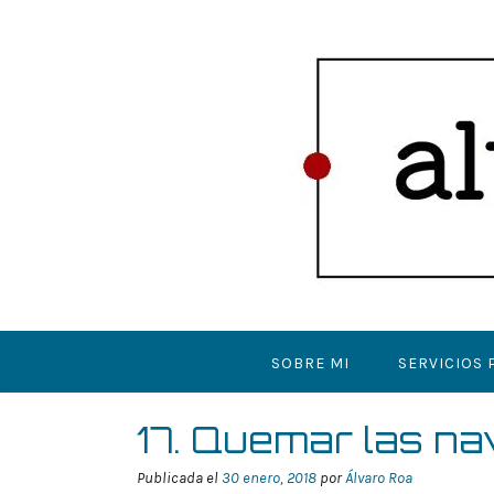
Saltar
al
contenido
SOBRE MI
SERVICIOS 
17. Quemar las n
Publicada el
30 enero, 2018
por
Álvaro Roa