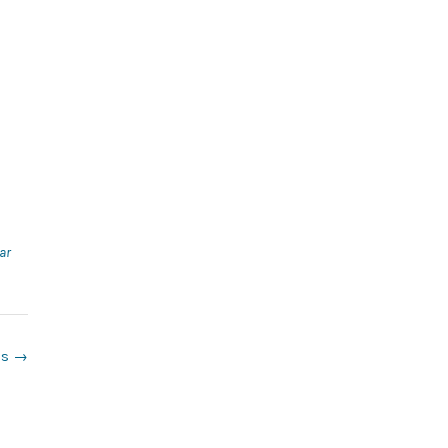
ar
as
→