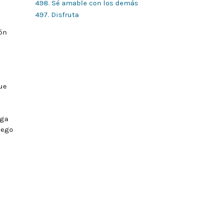
498. Sé amable con los demás
497. Disfruta
ón
ue
ega
uego