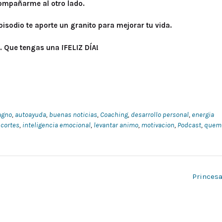
compañarme al otro lado.
isodio te aporte un granito para mejorar tu vida.
. Que tengas una ¡FELIZ DÍA!
agno
,
autoayuda
,
buenas noticias
,
Coaching
,
desarrollo personal
,
energia
 cortes
,
inteligencia emocional
,
levantar animo
,
motivacion
,
Podcast
,
quem
Princes