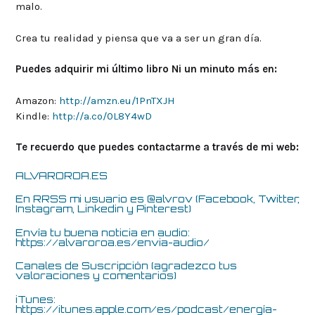
malo.
Crea tu realidad y piensa que va a ser un gran día.
Puedes adquirir mi último libro Ni un minuto más en:
Amazon:
http://amzn.eu/1PnTXJH
Kindle:
http://a.co/0L8Y4wD
Te recuerdo que puedes contactarme a través de mi web:
ALVAROROA.ES
En RRSS mi usuario es @alvrov (Facebook, Twitter,
Instagram, Linkedin y Pinterest)
Envía tu buena noticia en audio:
https://alvaroroa.es/envia-audio/
Canales de Suscripción (agradezco tus
valoraciones y comentarios)
iTunes:
https://itunes.apple.com/es/podcast/energía-