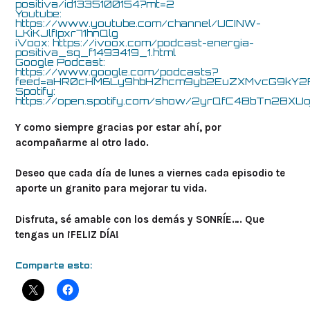
positiva/id1335100154?mt=2
Youtube:
https://www.youtube.com/channel/UCINW-
LKiKJlfIpxr71hnQlg
iVoox:
https://ivoox.com/podcast-energia-
positiva_sq_f1493419_1.html
Google Podcast:
https://www.google.com/podcasts?
feed=aHR0cHM6Ly9hbHZhcm9yb2EuZXMvcG9k
Spotify:
https://open.spotify.com/show/2yrQfC4BbTn2BXUo
Y como siempre gracias por estar ahí, por
acompañarme al otro lado.
Deseo que cada día de lunes a viernes cada episodio te
aporte un granito para mejorar tu vida.
Disfruta, sé amable con los demás y SONRÍE…. Que
tengas un ¡FELIZ DÍA!
Comparte esto: