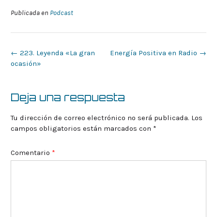
Publicada en
Podcast
Navegación
←
223. Leyenda «La gran
Energía Positiva en Radio
→
de
ocasión»
la
entrada
Deja una respuesta
Tu dirección de correo electrónico no será publicada.
Los
campos obligatorios están marcados con
*
Comentario
*