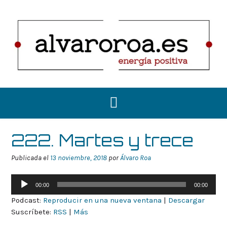
Saltar
al
contenido
222. Martes y trece
Publicada el
13 noviembre, 2018
por
Álvaro Roa
Reproductor
00:00
00:00
de
Podcast:
Reproducir en una nueva ventana
|
Descargar
audio
Suscríbete:
RSS
|
Más