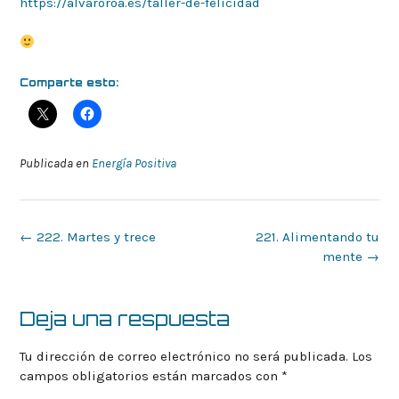
https://alvaroroa.es/taller-de-felicidad
Comparte esto:
Publicada en
Energía Positiva
Navegación
←
222. Martes y trece
221. Alimentando tu
de
mente
→
la
entrada
Deja una respuesta
Tu dirección de correo electrónico no será publicada.
Los
campos obligatorios están marcados con
*