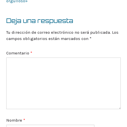
de
orgulloso»
la
entrada
Deja una respuesta
Tu dirección de correo electrónico no será publicada.
Los
campos obligatorios están marcados con
*
Comentario
*
Nombre
*