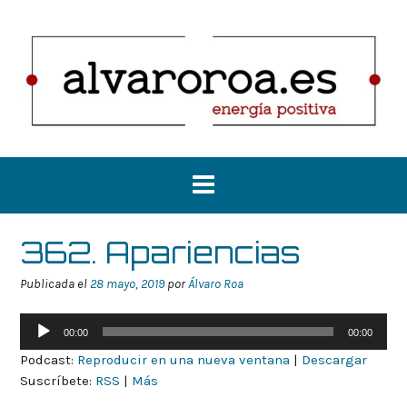
Saltar
al
contenido
362. Apariencias
Publicada el
28 mayo, 2019
por
Álvaro Roa
Reproductor
00:00
00:00
de
Podcast:
Reproducir en una nueva ventana
|
Descargar
audio
Suscríbete:
RSS
|
Más