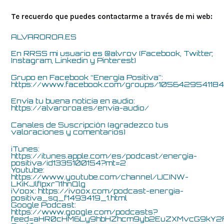
Te recuerdo que puedes contactarme a través de mi web:
ALVAROROA.ES
En RRSS mi usuario es @alvrov (Facebook, Twitter,
Instagram, Linkedin y Pinterest)
Grupo en Facebook “Energía Positiva”:
https://www.facebook.com/groups/105642954118
Envía tu buena noticia en audio:
https://alvaroroa.es/envia-audio/
Canales de Suscripción (agradezco tus
valoraciones y comentarios)
iTunes:
https://itunes.apple.com/es/podcast/energía-
positiva/id1335100154?mt=2
Youtube:
https://www.youtube.com/channel/UCINW-
LKiKJlfIpxr71hnQlg
iVoox:
https://ivoox.com/podcast-energia-
positiva_sq_f1493419_1.html
Google Podcast:
https://www.google.com/podcasts?
feed=aHR0cHM6Ly9hbHZhcm9yb2EuZXMvcG9k