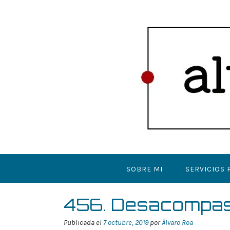
Saltar
al
contenido
SOBRE MI
SERVICIOS 
456. Desacompa
Publicada el
7 octubre, 2019
por
Álvaro Roa