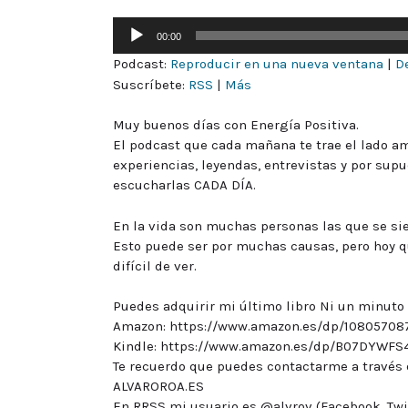
Reproductor
00:00
de
Podcast:
Reproducir en una nueva ventana
|
D
audio
Suscríbete:
RSS
|
Más
Muy buenos días con Energía Positiva.
El podcast que cada mañana te trae el lado ama
experiencias, leyendas, entrevistas y por sup
escucharlas CADA DÍA.
En la vida son muchas personas las que se sie
Esto puede ser por muchas causas, pero hoy qui
difícil de ver.
Puedes adquirir mi último libro Ni un minuto
Amazon: https://www.amazon.es/dp/10805708
Kindle: https://www.amazon.es/dp/B07DYWFS
Te recuerdo que puedes contactarme a través 
ALVAROROA.ES
En RRSS mi usuario es @alvrov (Facebook, Twit