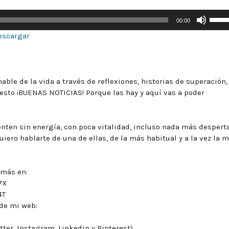
Utiliz
00:00
las
escargar
tecla
de
flech
arriba
ble de la vida a través de reflexiones, historias de superación,
para
uesto ¡BUENAS NOTICIAS! Porque las hay y aquí vas a poder
aumen
o
dismi
nten sin energía, con poca vitalidad, incluso nada más desperta
el
ero hablarte de una de ellas, de la más habitual y a la vez la 
volum
 más en:
7X
4T
de mi web:
ter, Instagram, Linkedin y Pinterest)