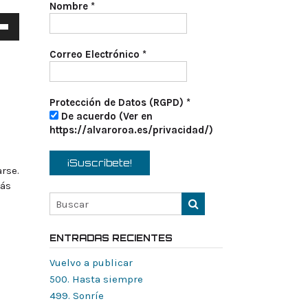
Nombre
*
a
s
Correo Electrónico
*
a
/abajo
Protección de Datos (RGPD)
*
De acuerdo (Ver en
tar
https://alvaroroa.es/privacidad/)
nuir
rse.
más
en.
ENTRADAS RECIENTES
Vuelvo a publicar
500. Hasta siempre
499. Sonríe