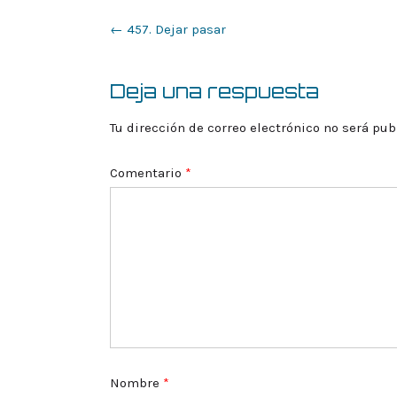
Navegación
←
457. Dejar pasar
de
la
entrada
Deja una respuesta
Tu dirección de correo electrónico no será pub
Comentario
*
Nombre
*