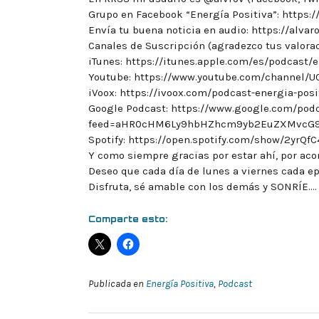
Grupo en Facebook “Energía Positiva”: http
Envía tu buena noticia en audio: https://alvar
Canales de Suscripción (agradezco tus valora
iTunes: https://itunes.apple.com/es/podcast/
Youtube: https://www.youtube.com/channel/U
iVoox: https://ivoox.com/podcast-energia-po
Google Podcast: https://www.google.com/pod
feed=aHR0cHM6Ly9hbHZhcm9yb2EuZXMvcG
Spotify: https://open.spotify.com/show/2yrQf
Y como siempre gracias por estar ahí, por ac
Deseo que cada día de lunes a viernes cada ep
Disfruta, sé amable con los demás y SONRÍE…. 
Comparte esto:
Publicada en
Energía Positiva
,
Podcast