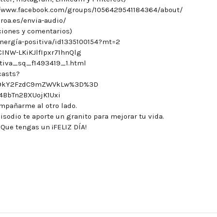
s://www.facebook.com/groups/1056429541184364/about/
oroa.es/envia-audio/
ciones y comentarios)
energía-positiva/id1335100154?mt=2
CINW-LKiKJlfIpxr71hnQlg
sitiva_sq_f1493419_1.html
casts?
9kY2FzdC9mZWVkLw%3D%3D
C4BbTn2BXUojK1Uxi
ompañarme al otro lado.
isodio te aporte un granito para mejorar tu vida.
Que tengas un ¡FELIZ DÍA!