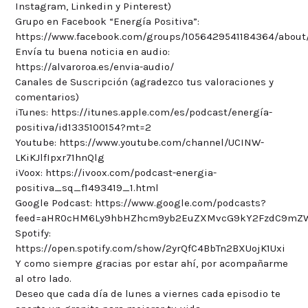
Instagram, Linkedin y Pinterest)
Grupo en Facebook “Energía Positiva”:
https://www.facebook.com/groups/1056429541184364/about
Envía tu buena noticia en audio:
https://alvaroroa.es/envia-audio/
Canales de Suscripción (agradezco tus valoraciones y
comentarios)
iTunes: https://itunes.apple.com/es/podcast/energía-
positiva/id1335100154?mt=2
Youtube: https://www.youtube.com/channel/UCINW-
LKiKJlfIpxr71hnQlg
iVoox: https://ivoox.com/podcast-energia-
positiva_sq_f1493419_1.html
Google Podcast: https://www.google.com/podcasts?
feed=aHR0cHM6Ly9hbHZhcm9yb2EuZXMvcG9kY2FzdC9mZ
Spotify:
https://open.spotify.com/show/2yrQfC4BbTn2BXUojK1Uxi
Y como siempre gracias por estar ahí, por acompañarme
al otro lado.
Deseo que cada día de lunes a viernes cada episodio te