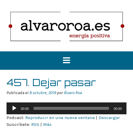
Saltar
al
contenido
457. Dejar pasar
Publicada el
8 octubre, 2019
por
Álvaro Roa
Reproductor
00:00
00:00
de
Podcast:
Reproducir en una nueva ventana
|
Descargar
audio
Suscríbete:
RSS
|
Más