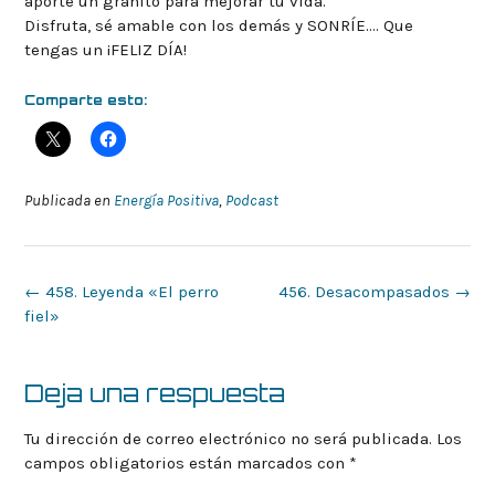
aporte un granito para mejorar tu vida.
Disfruta, sé amable con los demás y SONRÍE…. Que
tengas un ¡FELIZ DÍA!
Comparte esto:
Publicada en
Energía Positiva
,
Podcast
Navegación
←
458. Leyenda «El perro
456. Desacompasados
→
de
fiel»
la
entrada
Deja una respuesta
Tu dirección de correo electrónico no será publicada.
Los
campos obligatorios están marcados con
*