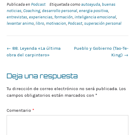
Publicada en
Podcast
Etiquetada como
autoayuda
,
buenas
noticias
,
Coaching
,
desarrollo personal
,
energia positiva
,
entrevistas
,
experiencias
,
formación
,
inteligencia emocional
,
levantar animo
,
libro
,
motivacion
,
Podcast
,
superación personal
Navegación
←
88. Leyenda «La última
Pueblo y Gobierno (Tao-Te-
de
obra del carpintero»
King)
→
la
entrada
Deja una respuesta
Tu dirección de correo electrónico no será publicada.
Los
campos obligatorios están marcados con
*
Comentario
*