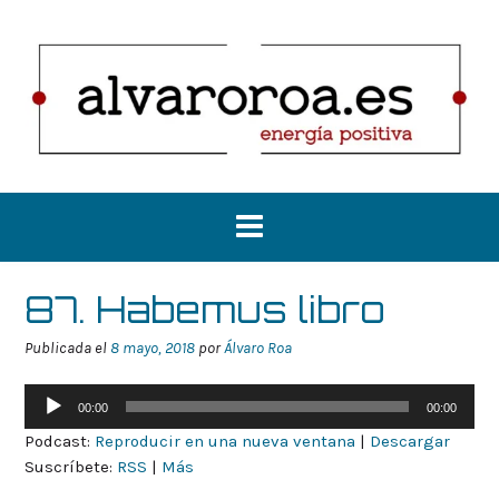
Saltar
al
contenido
87. Habemus libro
Publicada el
8 mayo, 2018
por
Álvaro Roa
Reproductor
00:00
00:00
de
Podcast:
Reproducir en una nueva ventana
|
Descargar
audio
Suscríbete:
RSS
|
Más