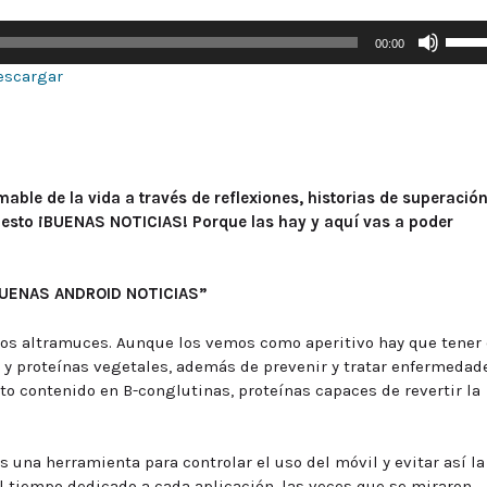
Utiliz
00:00
las
escargar
tecla
de
flech
arriba
para
able de la vida a través de reflexiones, historias de superación
aumen
puesto ¡BUENAS NOTICIAS! Porque las hay y aquí vas a poder
o
dismi
el
 “BUENAS ANDROID NOTICIAS”
volum
 los altramuces. Aunque los vemos como aperitivo hay que tener
 y proteínas vegetales, además de prevenir y tratar enfermedad
to contenido en B-conglutinas, proteínas capaces de revertir la
 una herramienta para controlar el uso del móvil y evitar así la
el tiempo dedicado a cada aplicación, las veces que se miraron