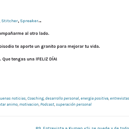
,
Stitcher
,
Spreaker
…
compañarme al otro lado.
isodio te aporte un granito para mejorar tu vida.
. Que tengas una ¡FELIZ DÍA!
uenas noticias
,
Coaching
,
desarrollo personal
,
energia positiva
,
entrevista
ntar animo
,
motivacion
,
Podcast
,
superación personal
89. Entrevista a Kuman «Si se puede y de tod