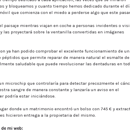
mos y bloqueamos y cuanto tiempo hemos dedicado durante el dí
al móvil que comienza con el miedo a perderse algo que este pasa
el paisaje mientras viajan en coche a personas invidentes o vis
 y las proyectará sobre la ventanilla convertidas en imágenes
ton ya han podido comprobar el excelente funcionamiento de un
e péptidos que permite reparar de manera natural el esmalte de
otalmente saludable que puede revolucionar las dentaduras en tod
un microchip que controlaría para detectar precozmente el cánc
estra sangre de manera constante y lanzaría un aviso en el
r podría estar iniciándose.
ugar donde un matrimonio encontró un bolso con 745 € y extrac
nes hicieron entrega a la propietaria del mismo.
 de mi web: