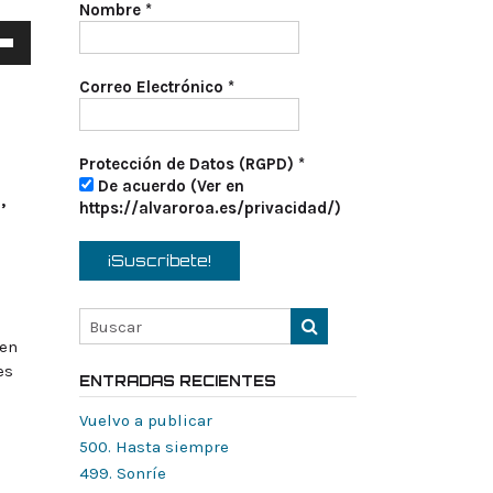
Nombre
*
a
s
Correo Electrónico
*
a
/abajo
Protección de Datos (RGPD)
*
De acuerdo (Ver en
,
tar
https://alvaroroa.es/privacidad/)
nuir
en.
 en
es
ENTRADAS RECIENTES
Vuelvo a publicar
500. Hasta siempre
499. Sonríe