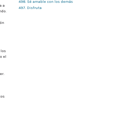
498. Sé amable con los demás
a a
497. Disfruta
ndo.
ión
 los
o el
er.
tos