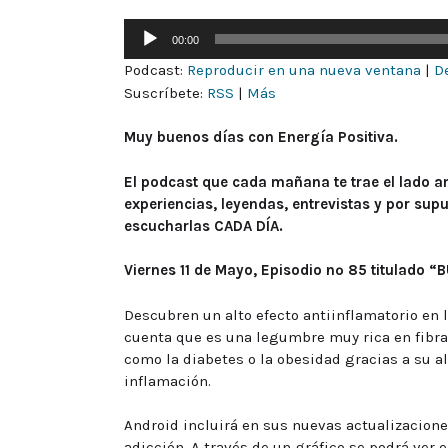
Reproductor
00:00
de
Podcast:
Reproducir en una nueva ventana
|
D
audio
Suscríbete:
RSS
|
Más
Muy buenos días con Energía Positiva.
El podcast que cada mañana te trae el lado am
experiencias, leyendas, entrevistas y por su
escucharlas CADA DÍA.
Viernes 11 de Mayo, Episodio nº 85 titulado
Descubren un alto efecto antiinflamatorio en
cuenta que es una legumbre muy rica en fibra
como la diabetes o la obesidad gracias a su al
inflamación.
Android incluirá en sus nuevas actualizaciones
adicción. A través de un gráfico se podrá ver 