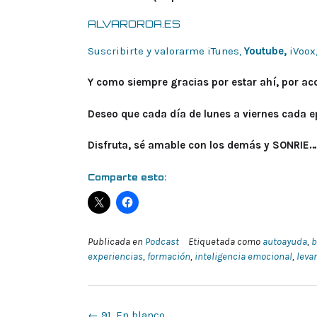
ALVAROROA.ES
Suscribirte y valorarme iTunes,
Youtube,
iVoox
Y como siempre gracias por estar ahí, por a
Deseo que cada día de lunes a viernes cada ep
Disfruta, sé amable con los demás y SONRIE…
Comparte esto:
Publicada en
Podcast
Etiquetada como
autoayuda
,
b
experiencias
,
formación
,
inteligencia emocional
,
leva
Navegación
←
91. En blanco