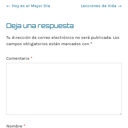
Navegación
←
Hoy es el Mejor Día
Lecciones de Vida
→
de
la
entrada
Deja una respuesta
Tu dirección de correo electrónico no será publicada.
Los
campos obligatorios están marcados con
*
Comentario
*
Nombre
*