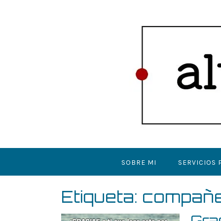
Saltar
al
contenido
SOBRE MI
SERVICIOS 
Etiqueta:
compañer
Gra