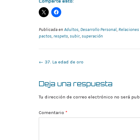
Comparte esto:
Publicada en
Adultos
,
Desarrollo Personal
,
Relaciones
pactos
,
respeto
,
subir
,
superación
Navegación
←
37. La edad de oro
de
la
entrada
Deja una respuesta
Tu dirección de correo electrónico no será pub
Comentario
*