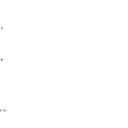
 o
la
e si