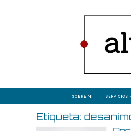
Saltar
al
contenido
SOBRE MI
SERVICIOS 
Etiqueta:
desanim
Poc