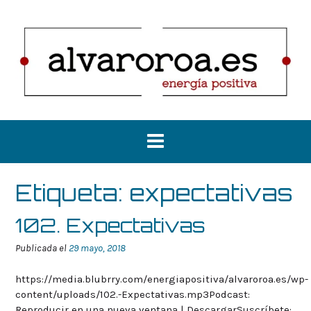
Saltar
al
contenido
Etiqueta:
expectativas
102. Expectativas
Publicada el
29 mayo, 2018
https://media.blubrry.com/energiapositiva/alvaroroa.es/wp-
content/uploads/102.-Expectativas.mp3Podcast:
Reproducir en una nueva ventana | DescargarSuscríbete: